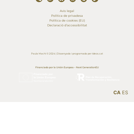
Avis legal
Política de privadesa
Política de cookies (EU)
Declaració d’accessibilitat
Paula Machí © 2024 | Dissenyada i programada per Ideos.cat
Financiado por la Unión Europea – Next GenerationEU
CA
ES