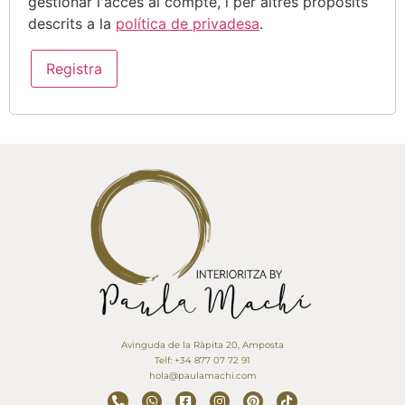
gestionar l'accés al compte, i per altres propòsits
descrits a la
política de privadesa
.
Registra
Avinguda de la Ràpita 20, Amposta
Telf: +34 877 07 72 91
hola@paulamachi.com